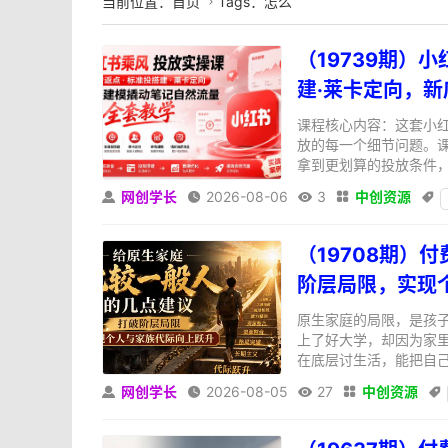
当前位置：
首页
Tags：怎么

（19739期）
建·莱卡定向，
课程核心内容：这套小红
放的每一个细节问题。
拿到更划算的投放条件，
网创学长
2026-08-06
3
中创资源





（19708期）
阶层局限，实现
原生家庭的局限，是孩
上了好大学，却因为家
在底层讨生活，能把自己
网创学长
2026-08-05
27
中创资源




