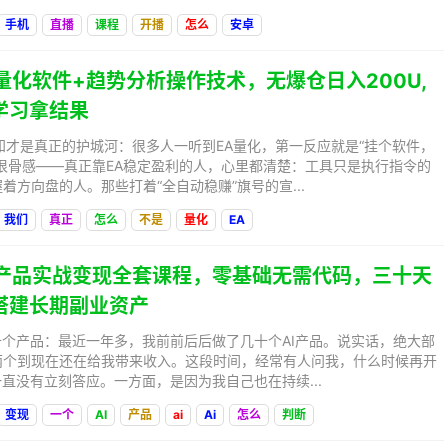
手机
直播
课程
开播
怎么
安卓
EA量化软件+趋势分析操作技术，无爆仓日入200U,
学习拿结果
知才是真正的护城河：很多人一听到EA量化，第一反应就是“挂个软件，
很骨感——真正靠EA稳定盈利的人，心里都清楚：工具只是执行指令的
着方向盘的人。那些打着“全自动稳赚”旗号的宣...
我们
真正
怎么
不是
量化
EA
AI产品实战变现全套课程，零基础无需代码，三十天
搭建长期副业资产
十个产品：最近一年多，我前前后后做了几十个AI产品。说实话，绝大部
两个到现在还在给我带来收入。这段时间，经常有人问我，什么时候再开
一直没有立刻答应。一方面，是因为我自己也在持续...
变现
一个
AI
产品
ai
Ai
怎么
判断