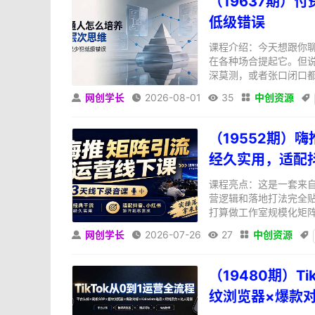
（19637期）
低级错误
课程介绍：今天想跟你
在各种场合提起它。但
深莫测，或者张口闭口都是
网创学长
2026-08-01
35
中创资源





（19552期）
经久实用，适配
课程亮点：这是一套来
营逻辑和落地打法完全
打算做工作室规模化矩阵
网创学长
2026-07-26
27
中创资源





（19480期）T
纹浏览器×爆款对