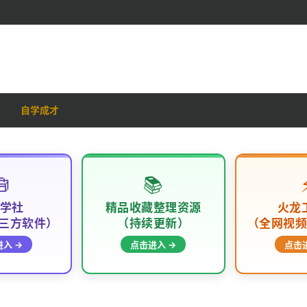
自学成才

📚
学社
精品收藏整理资源
火龙
三方软件）
（持续更新）
（全网视
入 →
点击进入 →
点击