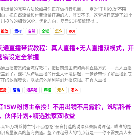
到爆量的完整方法论如果你正在做抖音电商，一定对“千川投放”不陌
明白、把自然流量和付费流量打通的人，其实不多。这套课程沉淀了20小
投放的细节SOP、优化方向、复盘SOP都梳理得...
投放
素材
自然
全域
怎么
ROI
速卖通直播带货教程：真人直播+无人直播双模式，开
营销设定全掌握
卖通直播带货的全流程教程，把目前最主流的两种直播方式——真人直播
覆盖到了。课程从跨境直播的行业大环境讲起，一步步带你了解直播到底
在的数据增长，以及怎么顺利拿到开播权限。在真人直播...
直播
营销
速卖通
课程
无人
怎么
抖音15W粉博主亲授！不用出镜不用露脸，说唱科普
+，伙伴计划+精选独家双收益
音15万粉丝博主“小不点憨憨”亲自打造的说唱科普解说课程，瞄准的是
知识含量很高的蓝海赛道。整个课程最大的特点就是——你不需要真人出