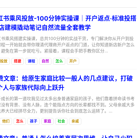
小红书乘风投放-100分钟实操课｜开户返点·标准投搭
新店建模撬动笔记自然流量全套教学
书乘风搭建实操课，总共100分钟的实战干货，专门解决你从开户到投
课程一开始就会带你理清代理商开户返点的门道，让你知道新店新户怎么
避免在第一步就吃亏。紧接着，课程会手把手教你区分...
投放
搭建
课程
自然
怎么
开户
付费文章：给原生家庭比较一般人的几点建议，打破
个人与家族代际向上跃升
子成长的第一道坎我见过太多出身普通家庭的孩子，他们靠着拼命读书考
里没有背景、没有人脉，连个能指点方向的长辈都找不到。父母亲戚大多
养大已经拼尽全力，更别提告诉你社会到底怎么运转了。...
他们
怎么
孩子
家庭
社会
亲戚