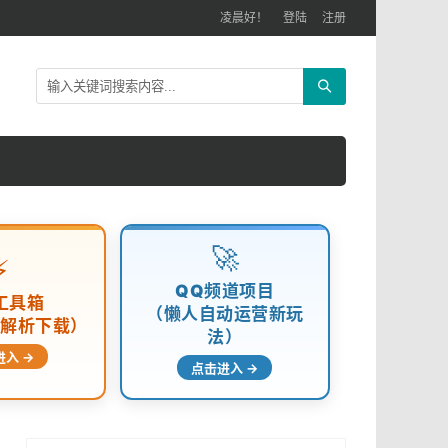
凌晨好！
登陆
注册
🚀
⚡
QQ频道项目
工具箱
（懒人自动运营新玩
频解析下载）
法）
进入 →
点击进入 →