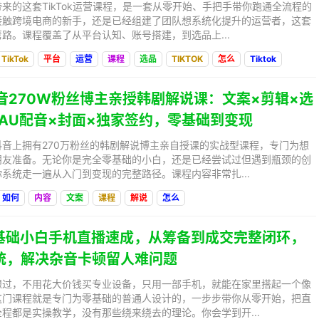
来的这套TikTok运营课程，是一套从零开始、手把手带你跑通全流程的
接触跨境电商的新手，还是已经组建了团队想系统化提升的运营者，这套
路。课程覆盖了从平台认知、账号搭建，到选品上...
TikTok
平台
运营
课程
选品
TIKTOK
怎么
Tiktok
抖音270W粉丝博主亲授韩剧解说课：文案×剪辑×选
×AU配音×封面×独家签约，零基础到变现
音上拥有270万粉丝的韩剧解说博主亲自授课的实战型课程，专门为想
朋友准备。无论你是完全零基础的小白，还是已经尝试过但遇到瓶颈的创
系统走一遍从入门到变现的完整路径。课程内容非常扎...
如何
内容
文案
课程
解说
怎么
零基础小白手机直播速成，从筹备到成交完整闭环，
统，解决杂音卡顿留人难问题
想过，不用花大价钱买专业设备，只用一部手机，就能在家里搭起一个像
这门课程就是专门为零基础的普通人设计的，一步步带你从零开始，把直
程都是实操教学，没有那些绕来绕去的理论。你会学到开...