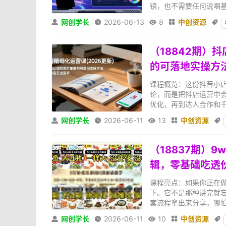
镜，也不需要任何说唱基
网创学长
2026-06-13
8
中创资源





（18842期）
的可落地实操方
课程概览：这份抖音小
论，而是把抖店运营中
优化，再到达人合作和千
网创学长
2026-06-11
13
中创资源





（18837期）
辑，零基础吃透
课程亮点：如果你正在
下。它不是那种讲完就
套流程拿出来分享。哪怕
网创学长
2026-06-11
10
中创资源




