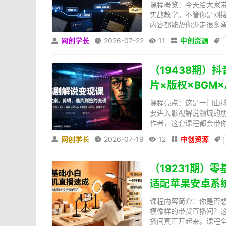
课程概览：今天给大家带
实战教学。不管你是刚
内容都能帮你少走很多弯
网创学长
2026-07-22
11
中创资源





（19438期）
片×版权×BGM
课程亮点：这是一门由抖
要进入影视解说领域的
作者，这套课程都会带你
网创学长
2026-07-19
12
中创资源





（19231期）
适配苹果安卓系
课程内容简介：你是否
模像样的带货直播间？
播间真正开起来。课程全