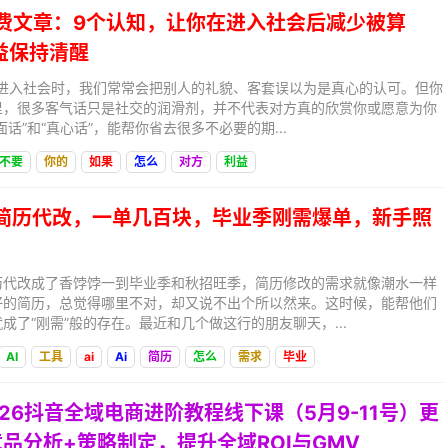
付费文章：9个认知，让你在进入社会后减少被算
益保持清醒
：刚进入社会时，我们常常会把别人的礼貌、客套误以为是真心的认可。但你
里，很多客气话只是社交的润滑剂，并不代表对方真的欣赏你或愿意为你
话”和“真心话”，能帮你省去很多不必要的期...
不要
你的
如果
怎么
对方
利益
AI简历代改，一单几百块，毕业季刚需爆单，新手照
历代改成了香饽饽一到毕业季和秋招旺季，简历修改的需求就像潮水一样
好的简历，总觉得哪里不对，却又说不出个所以然来。这时候，能帮他们
成了“刚需”般的存在。最近和几个做这行的朋友聊天，...
AI
工具
ai
Ai
简历
怎么
需求
毕业
2026抖音全域电商进阶教程线下课（5月9-11号）更
品分析+策略制定，提升全域ROI与GMV