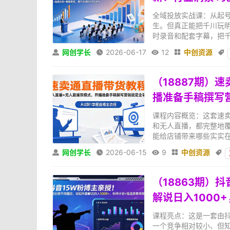
全域投放实战课：从起号
生。但真正能把千川玩
时录音和配套字幕，把千川
网创学长
2026-06-17
12
中创资源





（18887期）
播准备手稿撰写
课程内容概览：这套速
和无人直播，都完整地
能给店铺带来哪些实实在
网创学长
2026-06-15
9
中创资源





（18863期）
解说日入1000
课程亮点：这是一套由抖
一个竞争相对较小、但