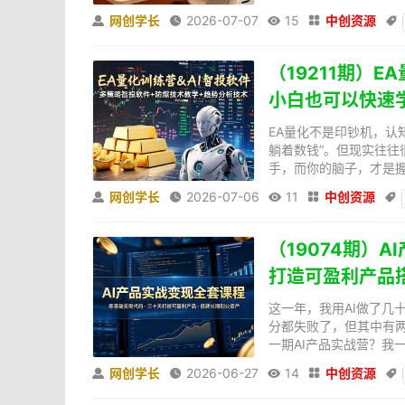
网创学长
2026-07-07
15
中创资源





（19211期）
小白也可以快速
EA量化不是印钞机，认
躺着数钱”。但现实往往
手，而你的脑子，才是握
网创学长
2026-07-06
11
中创资源





（19074期）
打造可盈利产品
这一年，我用AI做了几
分都失败了，但其中有
一期AI产品实战营？我
网创学长
2026-06-27
14
中创资源




