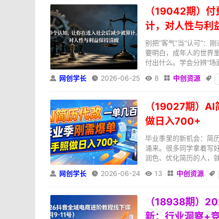
（19042期）
计，对人性与利
别把“客气”当“认可”
要明白，成年人的世界
付出什么。学会分辨“场面
网创学长
2026-06-25
8
中创资源





（19027期）
做日入700+
毕业季里的新机会：简
涌来。很多同学拿着写
润色、优化简历的人，就
网创学长
2026-06-24
13
中创资源





（18938期）
新：行业洞察+竞