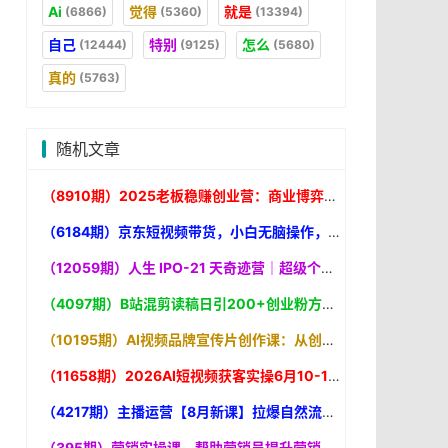
Ai
觉得
就是
(6866)
(5360)
(13394)
自己
特别
怎么
(12444)
(9125)
(5680)
真的
(5763)
随机文章
（8910期）2025老板稳赚创业营：商业博弈中高级思维和生存策略，帮助创业者快速盈利
（6184期）京东短视频带货，小白无脑操作，每天五分钟
（12059期）人生 IPO-21 天奇迹营｜超级个体升级打怪的极简地图，打通输入转化输出闭环，轻松实现认知升级
（4097期）B站混剪读稿日引200+创业粉方法4.0曝光，24年8月最新方法Ai一键操作 速
（10195期）AI视频品牌宣传片创作课：从创意到成片7步走，用AI快速打造电影质感品牌视频
（11658期）2026AI短视频获客实操6月10-14号线下营，解决视频没流量无客户难题，全套脚本模板实现流量变现
（4217期）主播运营【8月新课】拉爆自然流，做懂流量的主播新规政策下，自然流破
（395期）营销实操课，帮助营销员提升营销技能【完结】【音频+文档