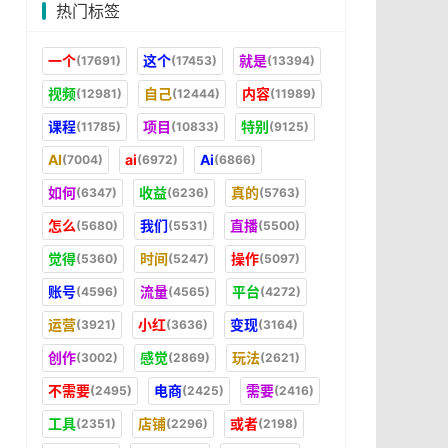
热门标签
一个
这个
就是
(17691)
(17453)
(13394)
视频
自己
内容
(12981)
(12444)
(11989)
课程
项目
特别
(11785)
(10833)
(9125)
AI
ai
Ai
(7004)
(6972)
(6866)
如何
收益
真的
(6347)
(6236)
(5763)
怎么
我们
直播
(5680)
(5531)
(5500)
觉得
时间
操作
(5360)
(5247)
(5097)
账号
流量
平台
(4596)
(4565)
(4272)
运营
小红
变现
(3921)
(3636)
(3164)
创作
感觉
玩法
(3002)
(2869)
(2621)
不需要
电商
需要
(2495)
(2425)
(2416)
工具
店铺
或者
(2351)
(2296)
(2198)