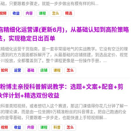
础，只要跟着步骤走，就能一步步做出有模有样的科...
视频
收益
内容
课程
怎么
精选
抖店精细化运营课(更新6月)，从基础认知到高阶策略
法，实现稳定日出百单
店精细化运营干货指南，是一套非常接地气的实战教学。它没有空泛的理
会遇到的方方面面都拆解开了，从最基础的店铺搭建，到选品定价、视觉
川投放，全都覆盖到了。整个课程更像是一份操作手册，...
如何
运营
基础
店铺
课程
怎么
9w粉博主亲授科普解说教学：选题+文案+配音+剪
伙伴计划+精选双份收益
做科普类短视频，或者想切入这个赛道，那这门课值得你花几分钟了解一
忘的理论课，而是由一位坐拥9万精准粉丝的抖音博主，把自己跑通的全
你是零基础，只要跟着一步步走，也能快速上手短视频解...
视频
收益
内容
课程
科普
怎么