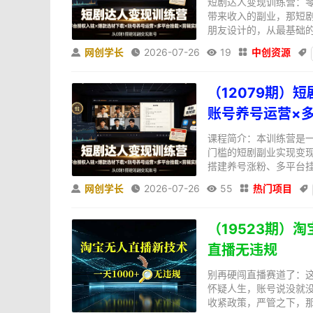
短剧达人变现训练营：
带来收入的副业，那短
朋友设计的，从最基础的
网创学长
2026-07-26
19
中创资源





（12079期）
账号养号运营×
课程简介：本训练营是
门槛的短剧副业实现变
搭建养号涨粉、多平台挂
网创学长
2026-07-26
55
热门项目





（19523期）
直播无违规
别再硬闯直播赛道了：
怀疑人生，账号说没就
收紧政策，严管之下，那