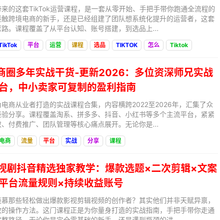
来的这套TikTok运营课程，是一套从零开始、手把手带你跑通全流程的
接触跨境电商的新手，还是已经组建了团队想系统化提升的运营者，这套
路。课程覆盖了从平台认知、账号搭建，到选品上...
TikTok
平台
运营
课程
选品
TIKTOK
怎么
Tiktok
电商圈多年实战干货-更新2026：多位资深师兄实战
平台，中小卖家可复制的盈利指南
电商从业者打造的实战课程合集，内容横跨2022至2026年，汇集了众
经验分享。课程覆盖淘系、拼多多、抖音、小红书等多个主流平台，紧紧
、付费推广、团队管理等核心痛点展开。无论你是...
电商
流量
平台
实战
分享
课程
电视剧抖音精选独家教学：爆款选题×二次剪辑×文案
×平台流量规则×持续收益账号
羡慕那些轻松做出爆款影视剪辑视频的创作者？其实他们并非天赋异禀，
效的操作方法。这门课程正是为你量身打造的实战指南，手把手带你走通
整路径。无论你是完全零基础的新手，还是遇到瓶颈的进...