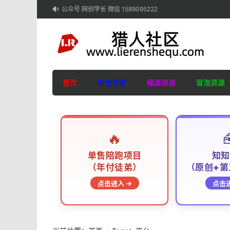
公众号 网创学长 微信 1589095222

首页
中创资源
福源资源
冒泡资源
🔥

单售陪跑项目
知知
（年付徒弟）
（原创+第
点击进入 →
点击进