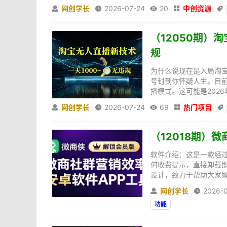
网创学长
2026-07-24
20
中创资源





（12050期）
规
为什么说现在是入局淘
号封到你怀疑人生。目
播模式。这可能是2026
网创学长
2026-07-24
69
热门项目





（12018期）
软件介绍：这是一款经
何收费提示，直接卸载
设计，致力于帮助大家解
网创学长
2026-


功能