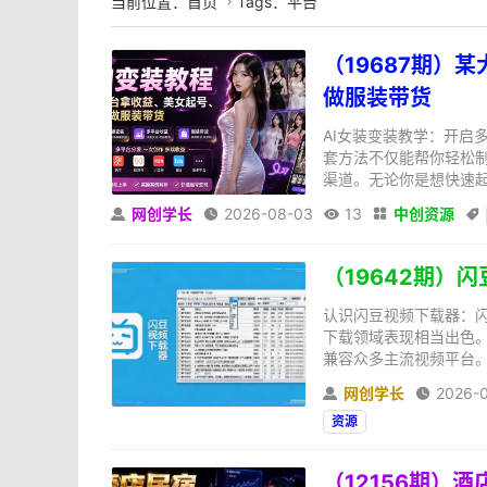
当前位置：
首页
Tags：平台

（19687期）
做服装带货
AI女装变装教学：开启
套方法不仅能帮你轻松
渠道。无论你是想快速起
网创学长
2026-08-03
13
中创资源





（19642期）闪
认识闪豆视频下载器：
下载领域表现相当出色
兼容众多主流视频平台。
网创学长
2026-


资源
（12156期）