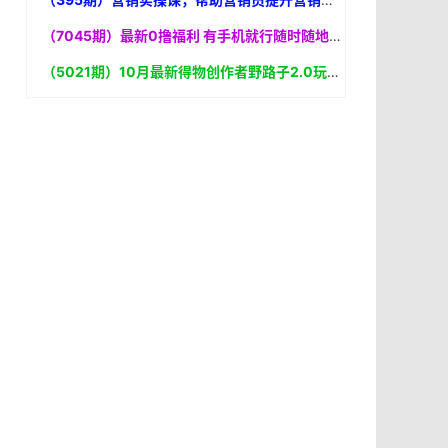
（7045期）最新0撸福利 有手机就行随时随地做 纯净无广告 边玩游戏边赚
（5021期）10月最新得物创作者野路子2.0玩法，新平台无脑搬运