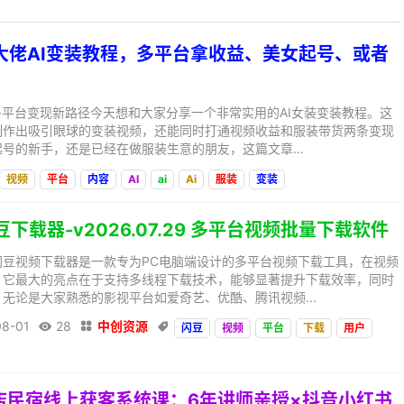
某大佬AI变装教程，多平台拿收益、美女起号、或者
多平台变现新路径今天想和大家分享一个非常实用的AI女装变装教程。这
制作出吸引眼球的变装视频，还能同时打通视频收益和服装带货两条变现
号的新手，还是已经在做服装生意的朋友，这篇文章...
视频
平台
内容
AI
ai
Ai
服装
变装
豆下载器-v2026.07.29 多平台视频批量下载软件
闪豆视频下载器是一款专为PC电脑端设计的多平台视频下载工具，在视频
。它最大的亮点在于支持多线程下载技术，能够显著提升下载效率，同时
无论是大家熟悉的影视平台如爱奇艺、优酷、腾讯视频...
08-01
28
中创资源



闪豆
视频
平台
下载
用户
酒店民宿线上获客系统课：6年讲师亲授×抖音小红书