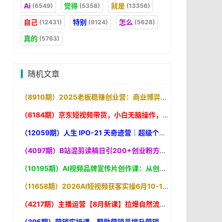
Ai
觉得
就是
(6549)
(5358)
(13356)
自己
特别
怎么
(12431)
(9124)
(5628)
真的
(5763)
随机文章
（8910期）2025老板稳赚创业营：商业博弈中高级思维和生存策略，帮助创业者快速盈利
（6184期）京东短视频带货，小白无脑操作，每天五分钟
（12059期）人生 IPO-21 天奇迹营｜超级个体升级打怪的极简地图，打通输入转化输出闭环，轻松实现认知升级
（4097期）B站混剪读稿日引200+创业粉方法4.0曝光，24年8月最新方法Ai一键操作 速
（10195期）AI视频品牌宣传片创作课：从创意到成片7步走，用AI快速打造电影质感品牌视频
（11658期）2026AI短视频获客实操6月10-14号线下营，解决视频没流量无客户难题，全套脚本模板实现流量变现
（4217期）主播运营【8月新课】拉爆自然流，做懂流量的主播新规政策下，自然流破
（395期）营销实操课，帮助营销员提升营销技能【完结】【音频+文档