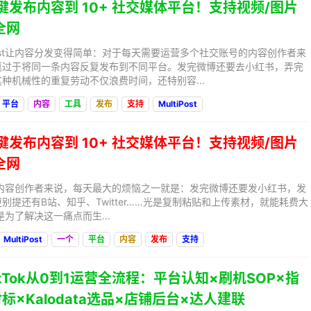
一键发布内容到 10+ 社交媒体平台！支持视频/图片
全网
iPost让内容分发变得简单：对于每天需要运营多个社交账号的内容创作者来
莫过于将同一条内容反复发布到不同平台。发完微博还要去小红书，弄完
种机械性的重复劳动不仅浪费时间，还特别容...
平台
内容
工具
发布
支持
MultiPost
一键发布内容到 10+ 社交媒体平台！支持视频/图片
全网
t？对于内容创作者来说，每天最大的烦恼之一就是：发完微博还要发小红书，发
别提还有B站、知乎、Twitter……光是复制粘贴和上传素材，就能耗费大
正是为了解决这一痛点而生...
MultiPost
一个
平台
内容
发布
支持
ikTok从0到1运营全流程：平台认知×刷机SOP×指
标×Kalodata选品×店铺后台×达人建联