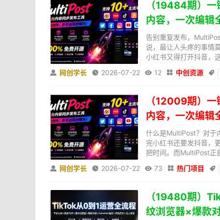
（19484期）
内容，一次编辑
告别重复发布，Mult
说，最让人头疼的事情
小红书又得打开抖音，这
网创学长
2026-07-22
12
中创资源





（12009期）
内容，一次编辑
什么是MultiPos
完小红书还要发抖音，更
把时间。而MultiPost
网创学长
2026-07-22
73
热门项目





（19480期）T
纹浏览器×爆款对