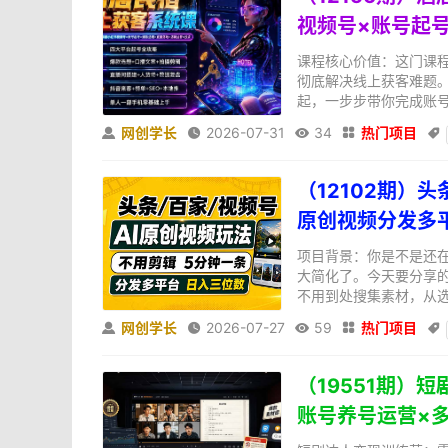
视频号×账号起号
课程核心价值：这门课
彻底解决线上获客难题
起，一步步带你完成账号
网创学长
2026-07-31
34
热门项目





（12102期）
原创视频分发多
项目背景：你是不是还在
大简化了。今天要分享
不用到处搜集素材，从选
网创学长
2026-07-27
59
热门项目





（19551期）
账号养号运营×