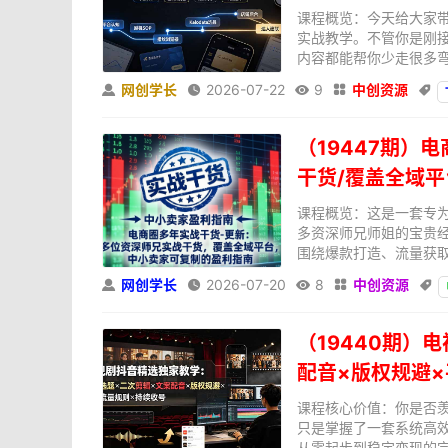
课程概览：今天给大家带
实战教学。不管你是刚
内容都能帮你少走很多弯
网创学长
2026-07-22
9
中创资源





（19447期）
干货/覆盖全域
课程概览：这是一套专为
多资深师兄师姐的宝贵
围绕爆款打造、流量获取
网创学长
2026-07-20
8
中创资源





（19440期）
配音×版权规避
课程核心价值：你是否
只是掌握了一套系统高
从零起步到稳定变现的完