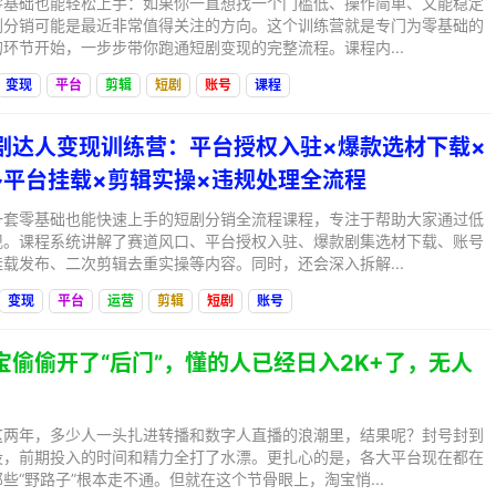
零基础也能轻松上手：如果你一直想找一个门槛低、操作简单、又能稳定
剧分销可能是最近非常值得关注的方向。这个训练营就是专门为零基础的
环节开始，一步步带你跑通短剧变现的完整流程。课程内...
变现
平台
剪辑
短剧
账号
课程
短剧达人变现训练营：平台授权入驻×爆款选材下载×
多平台挂载×剪辑实操×违规处理全流程
一套零基础也能快速上手的短剧分销全流程课程，专注于帮助大家通过低
现。课程系统讲解了赛道风口、平台授权入驻、爆款剧集选材下载、账号
载发布、二次剪辑去重实操等内容。同时，还会深入拆解...
变现
平台
运营
剪辑
短剧
账号
淘宝偷偷开了“后门”，懂的人已经日入2K+了，无人
这两年，多少人一头扎进转播和数字人直播的浪潮里，结果呢？封号封到
没，前期投入的时间和精力全打了水漂。更扎心的是，各大平台现在都在
些“野路子”根本走不通。但就在这个节骨眼上，淘宝悄...