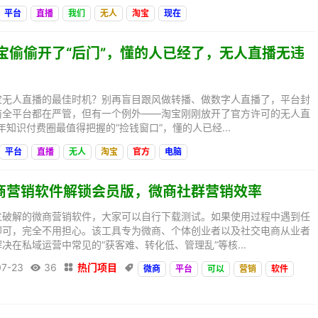
平台
直播
我们
无人
淘宝
现在
淘宝偷偷开了“后门”，懂的人已经了，无人直播无违
宝无人直播的最佳时机？别再盲目跟风做转播、做数字人直播了，平台封
前全平台都在严管，但有一个例外——淘宝刚刚放开了官方许可的无人直
年知识付费圈最值得把握的“捡钱窗口”，懂的人已经...
平台
直播
无人
淘宝
官方
电脑
微商营销软件解锁会员版，微商社群营销效率
过破解的微商营销软件，大家可以自行下载测试。如果使用过程中遇到任
即可，完全不用担心。该工具专为微商、个体创业者以及社交电商从业者
决在私域运营中常见的“获客难、转化低、管理乱”等核...
07-23
36
热门项目



微商
平台
可以
营销
软件