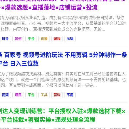
×爆款选题×直播落地×店铺运营×投流
程专为酒店民宿从业者打造，由拥有6年实战经验的讲师亲自授课，帮你
。课程覆盖抖音、小红书、视频号三大主流平台，从最基础的平台认知讲
搭建、内容创作、直播运营到最终成交的完整闭环。无论...
抖音
如何
平台
直播
课程
民宿
头条 百家号 视频号进阶玩法 不用剪辑 5分钟制作一条
平台 日入三位数
为了做视频熬夜找素材、费劲剪辑？其实现在AI工具已经把这套流程大
的这个项目，就是一个门槛超低的原创视频玩法——不需要剪辑基础，也
题、写文案到生成画面，全都可以借助AI工具一键完...
视频
项目
平台
工具
剪辑
不用
短剧达人变现训练营：平台授权入驻×爆款选材下载×
多平台挂载×剪辑实操×违规处理全流程