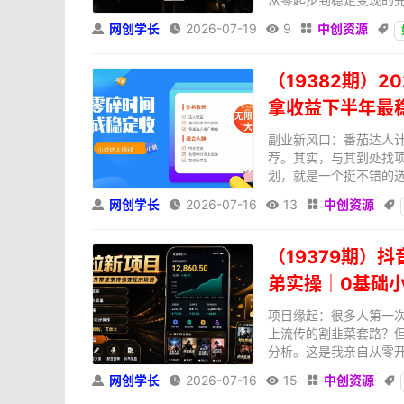
网创学长
2026-07-19
9
中创资源





（19382期）
拿收益下半年最
副业新风口：番茄达人
荐。其实，与其到处找
划，就是一个挺不错的选
网创学长
2026-07-16
13
中创资源





（19379期）
弟实操｜0基础
项目缘起：很多人第一次
上流传的割韭菜套路？
分析。这是我亲自从零开
网创学长
2026-07-16
15
中创资源




