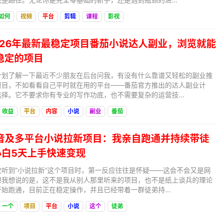
如何
视频
平台
剪辑
课程
影视
2026年最新最稳定项目番茄小说达人副业，浏览就能
稳定的项目
计划了解一下最近不少朋友在后台问我，有没有什么靠谱又轻松的副业推
项目，不如看看自己平时就在用的平台——番茄官方推出的达人副业计
择。它不要求你有专业的写作功底，也不需要复杂的运营技...
收益
平台
内容
小说
副业
番茄
抖音及多平台小说拉新项目：我亲自跑通并持续带徒
小白5天上手快速变现
听到“小说拉新”这个项目时，第一反应往往是怀疑——这会不会又是网
但我想说的是，这不是我从别人那里听来的项目，也不是纸上谈兵的理论
始跑通，目前正在稳定操作，并且已经带着一群徒弟持...
一个
项目
平台
小说
这个
徒弟