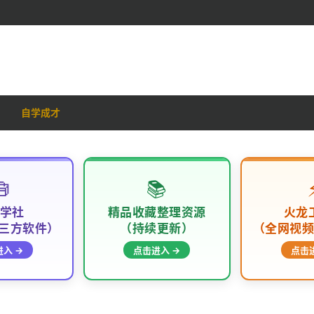
自学成才

📚
学社
精品收藏整理资源
火龙
三方软件）
（持续更新）
（全网视
入 →
点击进入 →
点击