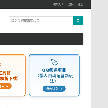
凌晨好！
登陆
注册
🚀
⚡
QQ频道项目
工具箱
（懒人自动运营新玩
频解析下载）
法）
进入 →
点击进入 →