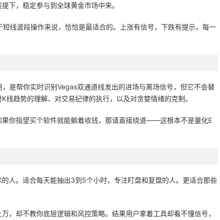
前提下，稳定参与到全球黄金市场中来。
情对于短线波段操作来说，恰恰是最适合的。上涨有信号，下跌有提示，每一
用，是帮你实时识别Vegas双通道线发出的进场与离场信号，但它不会替
对K线趋势的理解、对交易纪律的执行，以及对贪婪情绪的克制。
如果你指望买个软件就能躺着收钱，那请直接绕道——这根本不是量化E
的人。适合每天能抽出3到5个小时，专注盯盘和复盘的人。更适合那些
上万，却不教你底层逻辑和风控策略。结果用户拿着工具却看不懂信号，