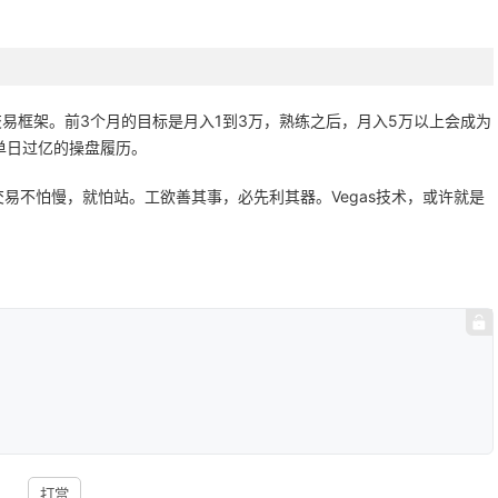
交易框架。前3个月的目标是月入1到3万，熟练之后，月入5万以上会成为
单日过亿的操盘履历。
易不怕慢，就怕站。工欲善其事，必先利其器。Vegas技术，或许就是
打赏