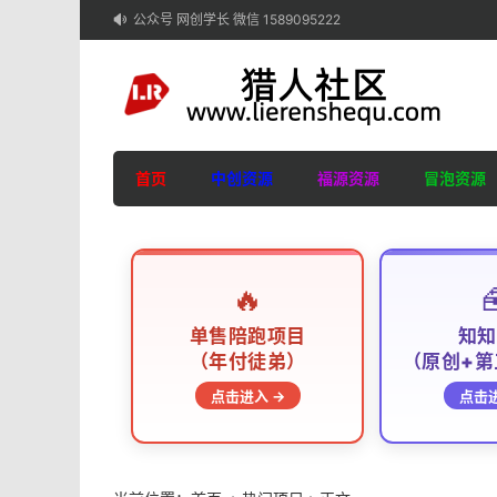
公众号 网创学长 微信 1589095222

首页
中创资源
福源资源
冒泡资源
🔥

单售陪跑项目
知知
（年付徒弟）
（原创+第
点击进入 →
点击进