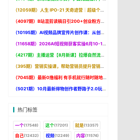
（12059期）人生 IPO-21 天奇迹营｜超级个体升级打怪的极简地图，打通输入转化输出闭环，轻松实现认知升级
（4097期）B站混剪读稿日引200+创业粉方法4.0曝光，24年8月最新方法Ai一键操作 速
（10195期）AI视频品牌宣传片创作课：从创意到成片7步走，用AI快速打造电影质感品牌视频
（11658期）2026AI短视频获客实操6月10-14号线下营，解决视频没流量无客户难题，全套脚本模板实现流量变现
（4217期）主播运营【8月新课】拉爆自然流，做懂流量的主播新规政策下，自然流破
（395期）营销实操课，帮助营销员提升营销技能【完结】【音频+文档
（7045期）最新0撸福利 有手机就行随时随地做 纯净无广告 边玩游戏边赚
（5021期）10月最新得物创作者野路子2.0玩法，新平台无脑搬运
热门标签
一个
这个
就是
(17548)
(17201)
(13357)
自己
视频
内容
(12432)
(12249)
(11574)