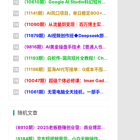
（10610期）Google AI Studio科幻短片教程：AI生成+剪辑全流程，3小时+教学+专属资源，掌握专业级制作技能
（11141期）AI风口项目，单日稳定800+，旺季单子做不完，简单好做，提供派单资源
（11090期）从流量到变现｜百万博主实战，一人公司搭建，轻资产放大商业价值
（11979期）AI视频创作班◆Deepseek即梦Seedance全工具｜剪映特效调色｜数十类爆款AI短视频全套实操教程
（9816期）AI美金操盘手技术【普通人也可以成为操盘手】Vegas交易技术+聪明软件
（11193期）白蛇传-国风短片全教程！ChatGPT+Seedance2.0，一套课跑通古风AI影视创作
（11196期）蓝海AI代写接单：0成本不囤货，一台电脑在家狂赚差价【实操复盘
（10047期）超级个体必修课：Iman Gadzhi代理公司运营体系，从0搭建赚钱系统
（11061期）无需电脑全天挂机，一部手机即可完成的CS2市场自动捡漏淘金，包教包会
随机文章
（8910期）2025老板稳赚创业营：商业博弈中高级思维和生存策略，帮助创业者快速盈利
（6184期）京东短视频带货，小白无脑操作，每天五分钟