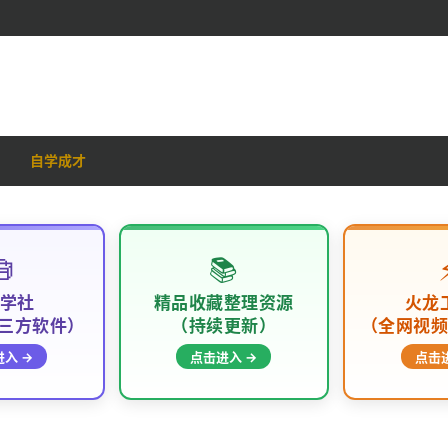
自学成才

📚
学社
精品收藏整理资源
火龙
三方软件）
（持续更新）
（全网视
入 →
点击进入 →
点击