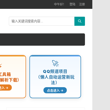
中午好！
登陆
注册
🚀
⚡
QQ频道项目
工具箱
（懒人自动运营新玩
频解析下载）
法）
进入 →
点击进入 →