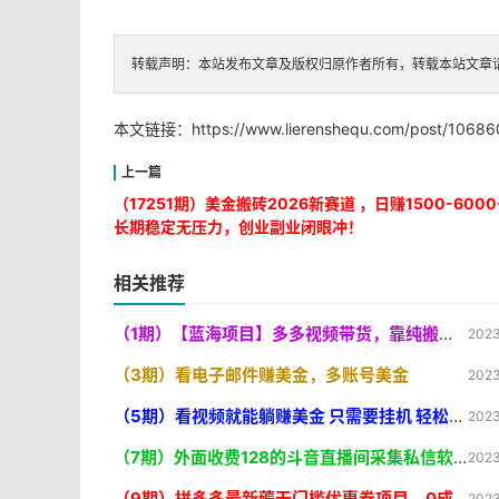
转载声明：本站发布文章及版权归原作者所有，转载本站文章
本文链接：
https://www.lierenshequ.com/post/10686
（17251期）美金搬砖2026新赛道 ，日赚1500-600
长期稳定无压力，创业副业闭眼冲！
相关推荐
（1期）【蓝海项目】多多视频带货，靠纯搬运一个月搞5w，新手小白也能操作【揭秘
2023
（3期）看电子邮件赚美金，多账号美金
2023
（5期）看视频就能躺赚美金 只需要挂机 轻松赚取100到200美刀 可以直接提现
2023
（7期）外面收费128的斗音直播间采集私信软件，下载视频+一键采集+一键私信【采
2023
（9期）拼多多最新薅无门槛优惠卷项目，0成本，目前还能做，一单在50-500 (仅揭秘
2023