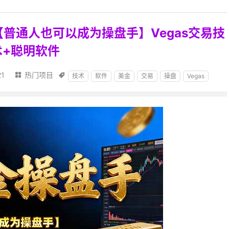
【普通人也可以成为操盘手】Vegas交易技
术+聪明软件
21
热门项目


技术
软件
美金
交易
操盘
Vegas