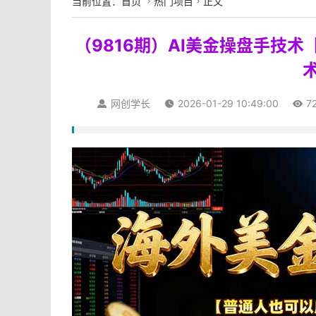
当前位置：
首页
热门项目
正文


（9816期）AI美金操盘手技术
网创学长
2026-01-29 10:49:00
7


