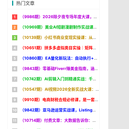
热门文章
（9986期）2026除夕夜专场年度大课，全程10小时直播+PPT+26年行业预测，是电商人不可错过的“小春晚
（10969期）美业AI短剧漫剧制作实战课：生图技巧+对话生成+视频合成，赋能实体门店线上获客
（10139期）小红书商业变现实操课：从账号定位到爆款笔记，从选品开店到IP打造，一套课程打通变现全链路
（10651期）拼多多虚拟类目实操｜矩阵化运营，长期稳定，新手可直接抄作业
（10860期）EA量化新玩法：自动执行+规则交易，小白也能轻松入门，长期稳定运行可放大收益
（9843期）零基础Fiverr赚美金指南，涵盖资料设置、定价策略、销售技巧，系统教学，美元
（10742期）AI剪辑入门到精通实战：千问音视频转写+AI筛选文案+剪映精剪，一套SOP让你剪视频效率翻10倍
（10547期）AI视频2026全新实战大课：零基础学提示词+智能体+剪映，早教漫剧短剧全项目实战
（9910期）电商财税合规必修课，是一套针对电商全平台从业者的财税合规体系课程
（9842期）亚马逊运营实战课，Listing优化、Vine秒杀、FBA发货，快速上手，实现店铺稳定出单盈利
（10714期）付费文章：大数据告诉你：大器晚成是人生常态，AI 时代依然适用的成长规律