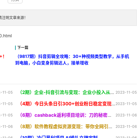
请注明文章来源！
0.html
0+！
（9817期）抖音剪辑全攻略：30+种视频类型教学，从手机
到电脑，小白变身剪辑达人，接单增收
（2期）企业-抖音引流与变现：企业小投入从0到1玩转短视频 各行业知视频变现实战
-11-05
2023-11-05
（4期）今日头条日引300+创业粉日稳定变现2000+无需写作纯搬运
-11-05
2023-11-05
（6期）cashback返利项目培训：刀的秘密（8节课
-11-05
2023-11-06
（8期）软件教程虚拟资源变现：带你全网引流卖虚拟资源软件，（11节课
-11-06
2023-11-06
（10期）冷门暴利项目 AI婚礼立牌定制
-11-06
2023-11-06