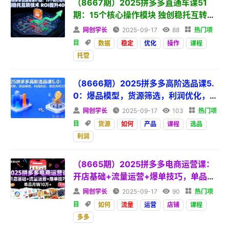
（8667期）2025拼多多直通车课51
期：15个核心操作模块 独创稳托互转技
术 ROI提升

网创学长

2025-09-17

88

热门项
目

数据
稳定
优化
操作
课程
托管
（8666期）2025拼多多高阶选品课5.
0：爆品模型，货源筛选，利润优化，单
店月利3万

网创学长

2025-09-17

103

热门项
目

货源
如何
产品
课程
选品
利润
（8665期）2025拼多多电商运营课：
开店基础+流量运营+爆单技巧，单品月
销10万

网创学长

2025-09-17

90

热门项
目

如何
流量
运营
店铺
课程
多多