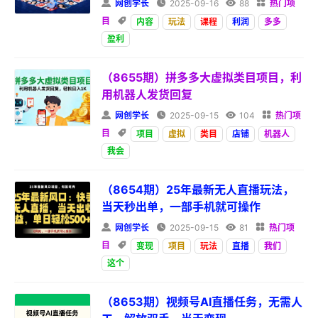

网创学长

2025-09-16

88

热门项
目

内容
玩法
课程
利润
多多
盈利
（8655期）拼多多大虚拟类目项目，利
用机器人发货回复

网创学长

2025-09-15

104

热门项
目

项目
虚拟
类目
店铺
机器人
我会
（8654期）25年最新无人直播玩法，
当天秒出单，一部手机就可操作

网创学长

2025-09-15

81

热门项
目

变现
项目
玩法
直播
我们
这个
（8653期）视频号AI直播任务，无需人