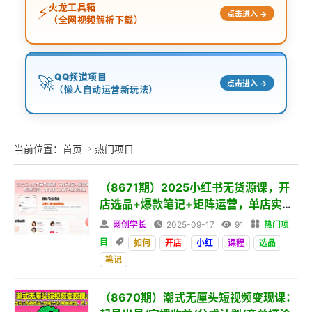
火龙工具箱
⚡
点击进入 →
（全网视频解析下载）
QQ频道项目
🚀
点击进入 →
（懒人自动运营新玩法）
当前位置：
首页
热门项目

（8671期）2025小红书无货源课，开
店选品+爆款笔记+矩阵运营，单店实战
效果

网创学长

2025-09-17

91

热门项
目

如何
开店
小红
课程
选品
笔记
（8670期）潮式无厘头短视频变现课：