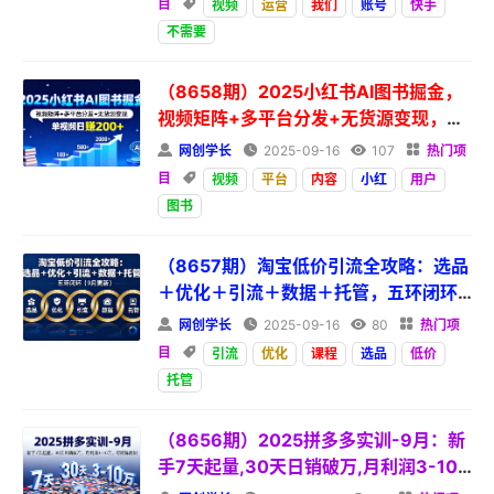
目

视频
运营
我们
账号
快手
不需要
（8658期）2025小红书AI图书掘金，
视频矩阵+多平台分发+无货源变现，单
视频

网创学长

2025-09-16

107

热门项
目

视频
平台
内容
小红
用户
图书
（8657期）淘宝低价引流全攻略：选品
＋优化＋引流＋数据＋托管，五环闭环
（9月更新

网创学长

2025-09-16

80

热门项
目

引流
优化
课程
选品
低价
托管
（8656期）2025拼多多实训-9月：新
手7天起量,30天日销破万,月利润3-10
万,可矩阵复制