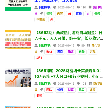
工，解放双手，当天变现

网创学长

2025-09-15

110

热门项
目

视频
内容
AI
直播
ai
任务
不需要
Ai
（8652期）两款热门游戏自动掘金：日
入千元，人人可做，纯干货，长期稳定
收益项目

网创学长

2025-09-15

89

热门项
目

收益
项目
稳定
自动
游戏
运行
（8651期）2025财富增长实战课6.0：
10万起步+7大风口+6行业案例，小团
队

网创学长

2025-09-15

108

热门项
目

团队
如何
财富
风口
课程
老师