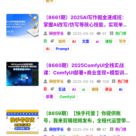
图书
（8661期）2025AI写作掘金速成班：
掌握AI改写/仿写等核心技能，实现单篇
文案变现

网创学长

2025-09-16

97

热门项
目

如何
AI
文案
ai
课程
写作
Ai
Prompt
（8660期）2025ComfyUI全栈实战
课：ComfyUI部署+商业变现+模型训
练，单项目收益

网创学长

2025-09-16

108

热门项
目

实战
AI
ai
课程
商业
Ai
部署
ComfyUI
（8659期）【快手托管 】你提供账
号，我来剪辑视频发布，全程代运营带
货，位数

网创学长

2025-09-16

87

热门项