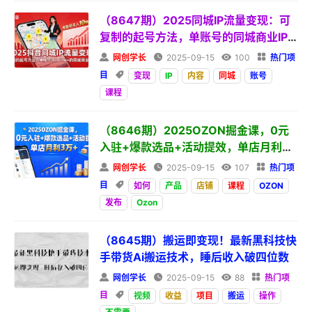
（8647期）2025同城IP流量变现：可
复制的起号方法，单账号的同城商业IP
打造

网创学长

2025-09-15

100

热门项
目

变现
IP
内容
同城
账号
课程
（8646期）2025OZON掘金课，0元
入驻+爆款选品+活动提效，单店月利3
万

网创学长

2025-09-15

107

热门项
目

如何
产品
店铺
课程
OZON
发布
Ozon
（8645期）搬运即变现！最新黑科技快
手带货Ai搬运技术，睡后收入破四位数

网创学长

2025-09-15

88

热门项
目

视频
收益
项目
搬运
操作