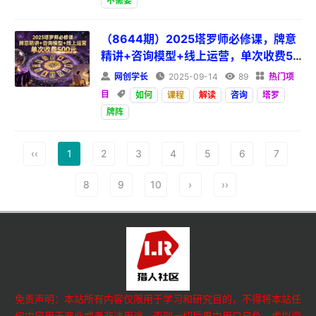
不需要
（8644期）2025塔罗师必修课，牌意
精讲+咨询模型+线上运营，单次收费50
0元

网创学长

2025-09-14

89

热门项
目

如何
课程
解读
咨询
塔罗
牌阵
‹‹
1
2
3
4
5
6
7
8
9
10
›
››
免责声明：本站所有内容仅限用于学习和研究目的，不得将本站任
何内容用于商业或者非法用途，否则一切后果由用户自负。虚拟资