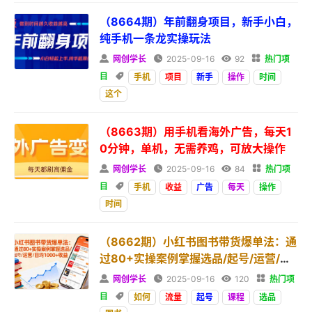
（8664期）年前翻身项目，新手小白，
纯手机一条龙实操玩法

网创学长

2025-09-16

92

热门项
目

手机
项目
新手
操作
时间
这个
（8663期）用手机看海外广告，每天1
0分钟，单机，无需养鸡，可放大操作

网创学长

2025-09-16

84

热门项
目

手机
收益
广告
每天
操作
时间
（8662期）小红书图书带货爆单法：通
过80+实操案例掌握选品/起号/运营/日
均1000+收益

网创学长

2025-09-16

120

热门项
目

如何
流量
起号
课程
选品