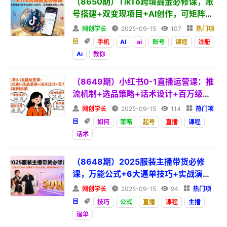
（8650期）TikTo跨境掘金必修课，账
号搭建+双变现项目+AI创作，可矩阵复
制

网创学长

2025-09-15

107

热门项
目

手机
AI
ai
账号
课程
注册
Ai
教你
（8649期）小红书0-1直播运营课：推
流机制+选品策略+话术设计+百万级直
播案例拆解

网创学长

2025-09-15

114

热门项
目

如何
策略
起号
直播
课程
话术
（8648期）2025服装主播带货必修
课，万能公式+6大逼单技巧+实战演
练，单场GMV破50万

网创学长

2025-09-15

94

热门项
目

技巧
公式
直播
课程
主播
逼单