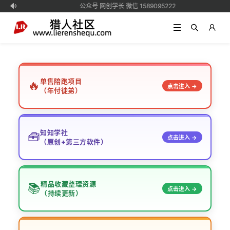
公众号 网创学长 微信 1589095222

单售陪跑项目
🔥
点击进入 →
（年付徒弟）
知知学社
🧰
点击进入 →
（原创+第三方软件）
精品收藏整理资源
📚
点击进入 →
（持续更新）