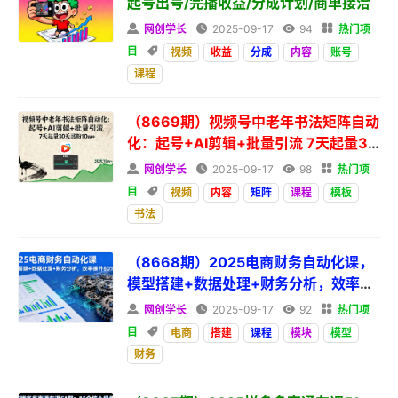
起号出号/完播收益/分成计划/商单接洽

网创学长

2025-09-17

94

热门项
目

视频
收益
分成
内容
账号
课程
（8669期）视频号中老年书法矩阵自动
化：起号+AI剪辑+批量引流 7天起量30
天涨粉

网创学长

2025-09-17

98

热门项
目

视频
内容
矩阵
课程
模板
书法
（8668期）2025电商财务自动化课，
模型搭建+数据处理+财务分析，效率提
升

网创学长

2025-09-17

92

热门项
目

电商
搭建
课程
模块
模型
财务