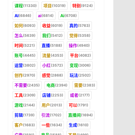
课程
项目
特别
(11330)
(10319)
(9124)
AI
ai
Ai
(6846)
(6814)
(6708)
如何
收益
真的
(6093)
(6019)
(5763)
怎么
我们
觉得
(5639)
(5412)
(5358)
时间
直播
操作
(5221)
(5188)
(4940)
账号
流量
平台
(4445)
(4353)
(4082)
运营
小红
变现
(3802)
(3572)
(3006)
创作
感觉
玩法
(2970)
(2868)
(2502)
不需要
电商
需要
(2435)
(2394)
(2383)
工具
店铺
或者
(2309)
(2253)
(2177)
游戏
用户
可以
(2144)
(2013)
(1791)
剪辑
引流
直播间
(1739)
(1702)
(1694)
客户
一些
生成
(1683)
(1634)
(1610)
广告
产品
不是
(1591)
(1588)
(1499)