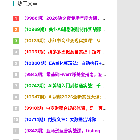
热门文章
（9986期）2026除夕夜专场年度大课，全程10小时直播+PPT+26年行业预测，是电商人不可错过的“小春晚
（10969期）美业AI短剧漫剧制作实战课：生图技巧+对话生成+视频合成，赋能实体门店线上获客
（10139期）小红书商业变现实操课：从账号定位到爆款笔记，从选品开店到IP打造，一套课程打通变现全链路
（10651期）拼多多虚拟类目实操｜矩阵化运营，长期稳定，新手可直接抄作业
（10860期）EA量化新玩法：自动执行+规则交易，小白也能轻松入门，长期稳定运行可放大收益
（9843期）零基础Fiverr赚美金指南，涵盖资料设置、定价策略、销售技巧，系统教学，美元
（10742期）AI剪辑入门到精通实战：千问音视频转写+AI筛选文案+剪映精剪，一套SOP让你剪视频效率翻10倍
（10547期）AI视频2026全新实战大课：零基础学提示词+智能体+剪映，早教漫剧短剧全项目实战
（9910期）电商财税合规必修课，是一套针对电商全平台从业者的财税合规体系课程
（10714期）付费文章：大数据告诉你：大器晚成是人生常态，AI 时代依然适用的成长规律
（9842期）亚马逊运营实战课，Listing优化、Vine秒杀、FBA发货，快速上手，实现店铺稳定出单盈利