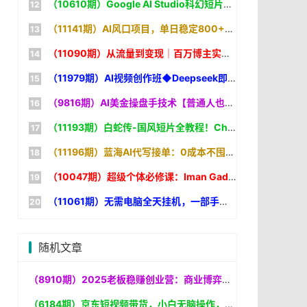
（10610期）Google AI Studio科幻短片教程：AI生成+剪辑全流程，3小时+教学+专属资源，掌握专业级制作技能
（11141期）AI风口项目，单日稳定800+，旺季单子做不完，简单好做，提供派单资源
（11090期）从流量到变现｜百万博主实战，一人公司搭建，轻资产放大商业价值
（11979期）AI视频创作班◆Deepseek即梦Seedance全工具｜剪映特效调色｜数十类爆款AI短视频全套实操教程
（9816期）AI美金操盘手技术【普通人也可以成为操盘手】Vegas交易技术+聪明软件
（11193期）白蛇传-国风短片全教程！ChatGPT+Seedance2.0，一套课跑通古风AI影视创作
（11196期）蓝海AI代写接单：0成本不囤货，一台电脑在家狂赚差价【实操复盘
（10047期）超级个体必修课：Iman Gadzhi代理公司运营体系，从0搭建赚钱系统
（11061期）无需电脑全天挂机，一部手机即可完成的CS2市场自动捡漏淘金，包教包会
随机文章
（8910期）2025老板稳赚创业营：商业博弈中高级思维和生存策略，帮助创业者快速盈利
（6184期）京东短视频带货，小白无脑操作，每天五分钟