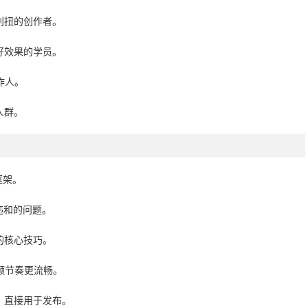
别扭的创作者。
出好效果的学员。
作人。
人群。
框架。
违和的问题。
的核心技巧。
频节奏更流畅。
片，直接用于发布。