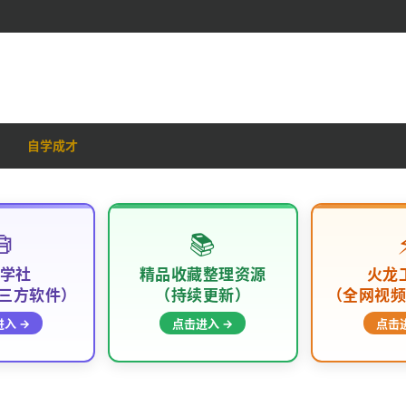
自学成才

📚
学社
精品收藏整理资源
火龙
三方软件）
（持续更新）
（全网视
入 →
点击进入 →
点击