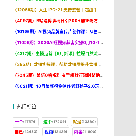
（12059期）人生 IPO-21 天奇迹营｜超级个体升级打怪的极简地图，打通输入转化输出闭环，轻松实现认知升级
（4097期）B站混剪读稿日引200+创业粉方法4.0曝光，24年8月最新方法Ai一键操作 速
（10195期）AI视频品牌宣传片创作课：从创意到成片7步走，用AI快速打造电影质感品牌视频
（11658期）2026AI短视频获客实操6月10-14号线下营，解决视频没流量无客户难题，全套脚本模板实现流量变现
（4217期）主播运营【8月新课】拉爆自然流，做懂流量的主播新规政策下，自然流破
（395期）营销实操课，帮助营销员提升营销技能【完结】【音频+文档
（7045期）最新0撸福利 有手机就行随时随地做 纯净无广告 边玩游戏边赚
（5021期）10月最新得物创作者野路子2.0玩法，新平台无脑搬运
热门标签
一个
这个
就是
(17574)
(17209)
(13360)
自己
视频
内容
(12433)
(12429)
(11600)