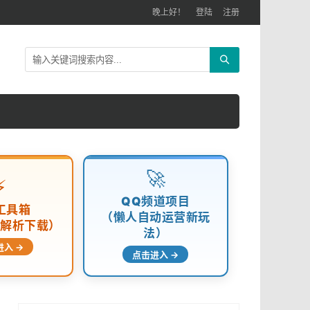
晚上好！
登陆
注册
🚀
⚡
QQ频道项目
工具箱
（懒人自动运营新玩
频解析下载）
法）
进入 →
点击进入 →