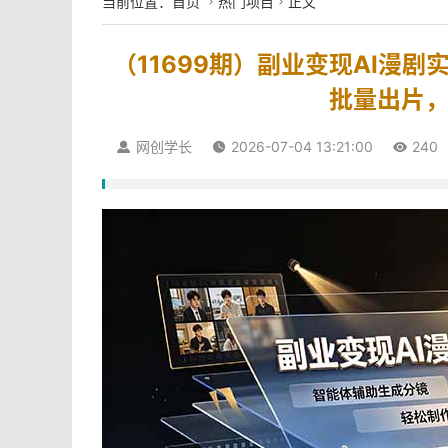
当前位置：
首页
热门项目
正文


（11699期）副业变现AI漫
批量出片
网创学长
2026-07-04 13:21:00
240


