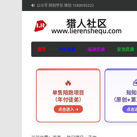
公众号 网创学长 微信 1589095222

首页
中创资源
福源资源
冒泡资源
🔥

单售陪跑项目
知知
（年付徒弟）
（原创+第
点击进入 →
点击进