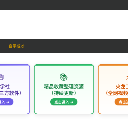
自学成才

📚
学社
精品收藏整理资源
火龙
三方软件）
（持续更新）
（全网视
入 →
点击进入 →
点击