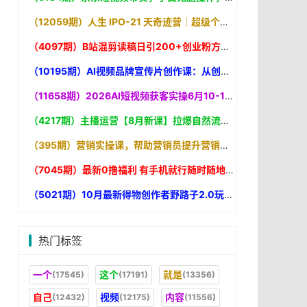
（12059期）人生 IPO-21 天奇迹营｜超级个体升级打怪的极简地图，打通输入转化输出闭环，轻松实现认知升级
（4097期）B站混剪读稿日引200+创业粉方法4.0曝光，24年8月最新方法Ai一键操作 速
（10195期）AI视频品牌宣传片创作课：从创意到成片7步走，用AI快速打造电影质感品牌视频
（11658期）2026AI短视频获客实操6月10-14号线下营，解决视频没流量无客户难题，全套脚本模板实现流量变现
（4217期）主播运营【8月新课】拉爆自然流，做懂流量的主播新规政策下，自然流破
（395期）营销实操课，帮助营销员提升营销技能【完结】【音频+文档
（7045期）最新0撸福利 有手机就行随时随地做 纯净无广告 边玩游戏边赚
（5021期）10月最新得物创作者野路子2.0玩法，新平台无脑搬运
热门标签
一个
这个
就是
(17545)
(17191)
(13356)
自己
视频
内容
(12432)
(12175)
(11556)