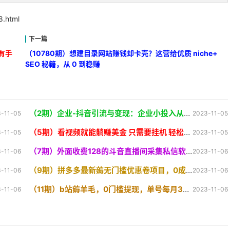
8.html
，有手
（10780期）想建目录网站赚钱却卡壳？这营给优质 niche+
SEO 秘籍，从 0 到稳赚
（2期）企业-抖音引流与变现：企业小投入从0到1玩转短视频 各行业知视频变现实战
-11-05
2023-11-05
（5期）看视频就能躺赚美金 只需要挂机 轻松赚取100到200美刀 可以直接提现
-11-05
2023-11-05
（7期）外面收费128的斗音直播间采集私信软件，下载视频+一键采集+一键私信【采
-11-06
2023-11-06
（9期）拼多多最新薅无门槛优惠卷项目，0成本，目前还能做，一单在50-500 (仅揭秘
-11-06
2023-11-06
（11期）b站薅羊毛，0门槛提现，单号每月300＋可矩阵操作
-11-06
2023-11-06