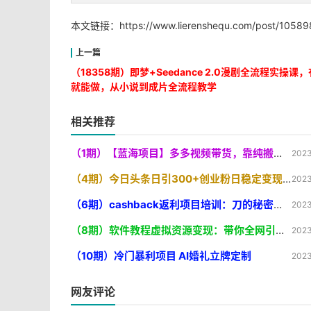
本文链接：
https://www.lierenshequ.com/post/10589
（18358期）即梦+Seedance 2.0漫剧全流程实操课
就能做，从小说到成片全流程教学
相关推荐
（1期）【蓝海项目】多多视频带货，靠纯搬运一个月搞5w，新手小白也能操作【揭秘
2023
（4期）今日头条日引300+创业粉日稳定变现2000+无需写作纯搬运
2023
（6期）cashback返利项目培训：刀的秘密（8节课
2023
（8期）软件教程虚拟资源变现：带你全网引流卖虚拟资源软件，（11节课
2023
（10期）冷门暴利项目 AI婚礼立牌定制
2023
网友评论