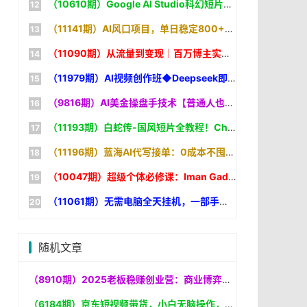
（10610期）Google AI Studio科幻短片教程：AI生成+剪辑全流程，3小时+教学+专属资源，掌握专业级制作技能
（11141期）AI风口项目，单日稳定800+，旺季单子做不完，简单好做，提供派单资源
（11090期）从流量到变现｜百万博主实战，一人公司搭建，轻资产放大商业价值
（11979期）AI视频创作班◆Deepseek即梦Seedance全工具｜剪映特效调色｜数十类爆款AI短视频全套实操教程
（9816期）AI美金操盘手技术【普通人也可以成为操盘手】Vegas交易技术+聪明软件
（11193期）白蛇传-国风短片全教程！ChatGPT+Seedance2.0，一套课跑通古风AI影视创作
（11196期）蓝海AI代写接单：0成本不囤货，一台电脑在家狂赚差价【实操复盘
（10047期）超级个体必修课：Iman Gadzhi代理公司运营体系，从0搭建赚钱系统
（11061期）无需电脑全天挂机，一部手机即可完成的CS2市场自动捡漏淘金，包教包会
随机文章
（8910期）2025老板稳赚创业营：商业博弈中高级思维和生存策略，帮助创业者快速盈利
（6184期）京东短视频带货，小白无脑操作，每天五分钟