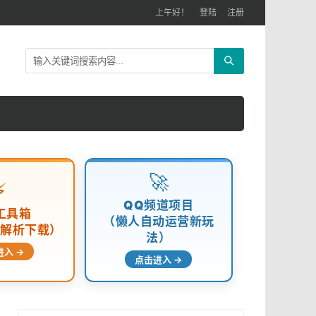
上午好！
登陆
注册
🚀
⚡
QQ频道项目
工具箱
（懒人自动运营新玩
频解析下载）
法）
进入 →
点击进入 →