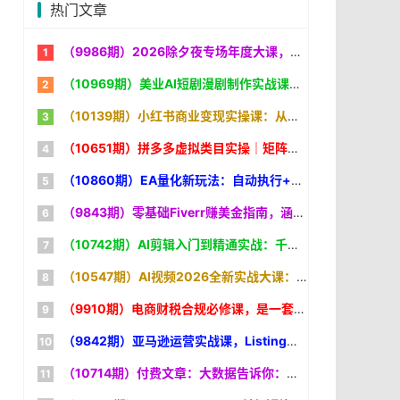
热门文章
（9986期）2026除夕夜专场年度大课，全程10小时直播+PPT+26年行业预测，是电商人不可错过的“小春晚
（10969期）美业AI短剧漫剧制作实战课：生图技巧+对话生成+视频合成，赋能实体门店线上获客
（10139期）小红书商业变现实操课：从账号定位到爆款笔记，从选品开店到IP打造，一套课程打通变现全链路
（10651期）拼多多虚拟类目实操｜矩阵化运营，长期稳定，新手可直接抄作业
（10860期）EA量化新玩法：自动执行+规则交易，小白也能轻松入门，长期稳定运行可放大收益
（9843期）零基础Fiverr赚美金指南，涵盖资料设置、定价策略、销售技巧，系统教学，美元
（10742期）AI剪辑入门到精通实战：千问音视频转写+AI筛选文案+剪映精剪，一套SOP让你剪视频效率翻10倍
（10547期）AI视频2026全新实战大课：零基础学提示词+智能体+剪映，早教漫剧短剧全项目实战
（9910期）电商财税合规必修课，是一套针对电商全平台从业者的财税合规体系课程
（9842期）亚马逊运营实战课，Listing优化、Vine秒杀、FBA发货，快速上手，实现店铺稳定出单盈利
（10714期）付费文章：大数据告诉你：大器晚成是人生常态，AI 时代依然适用的成长规律