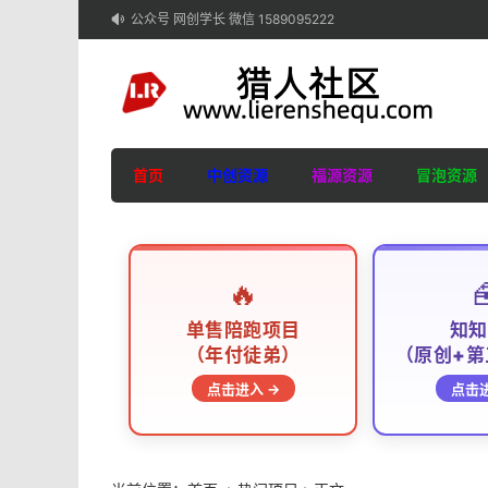
公众号 网创学长 微信 1589095222

首页
中创资源
福源资源
冒泡资源
🔥

单售陪跑项目
知知
（年付徒弟）
（原创+第
点击进入 →
点击进