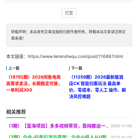
打赏
转载声明：本站发布文章及版权归原作者所有，转载本站文章请注明文
章来源！
本文链接：
https://www.lierenshequ.com/post/116887.html
（18792期）2026闲鱼电商
（11259期）2026最新版酒
高需求卖法，长期稳定可做，
店CK 智能归集玩法 最高单
一单利润300
价、零成本、零人工 操作、解
决风控难题
相关推荐
（1期）【蓝海项目】多多视频带货，靠纯搬运一个月搞5w，新手小白也能操作【揭秘
2023-11-05
（2期）企业-抖音引流与变现：企业小投入从0到1玩转短视频 各行业知视频变现实战
2023-11-05