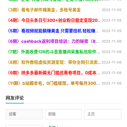
（3期）看电子邮件赚美金，多账号美金
2023-11-05
（4期）今日头条日引300+创业粉日稳定变现2000+无需写作纯搬运
2023-11-05
（5期）看视频就能躺赚美金 只需要挂机 轻松赚取100到200美刀 可以直接提现
2023-11-05
（6期）cashback返利项目培训：刀的秘密（8节课
2023-11-06
（7期）外面收费128的斗音直播间采集私信软件，下载视频+一键采集+一键私信【采
2023-11-06
（8期）软件教程虚拟资源变现：带你全网引流卖虚拟资源软件，（11节课
2023-11-06
（9期）拼多多最新薅无门槛优惠卷项目，0成本，目前还能做，一单在50-500 (仅揭秘
2023-11-06
（11期）b站薅羊毛，0门槛提现，单号每月300＋可矩阵操作
2023-11-06
网友评论