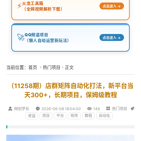
火龙工具箱
⚡
点击进入 →
（全网视频解析下载）
QQ频道项目
🚀
点击进入 →
（懒人自动运营新玩法）
当前位置：
首页
热门项目
正文


（11258期）店群矩阵自动化打法，新平台当
天300+，长期项目，保姆级教程

网创学长

2026-06-08 18:04:00

149

热门项目

收益
项目
平台
矩阵
教程
自动化