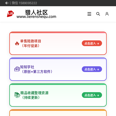
学长 微信 1589095222

单售陪跑项目
🔥
点击进入 →
（年付徒弟）
知知学社
🧰
点击进入 →
（原创+第三方软件）
精品收藏整理资源
📚
点击进入 →
（持续更新）