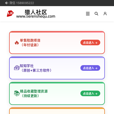
 微信 1589095222

单售陪跑项目
🔥
点击进入 →
（年付徒弟）
知知学社
🧰
点击进入 →
（原创+第三方软件）
精品收藏整理资源
📚
点击进入 →
（持续更新）