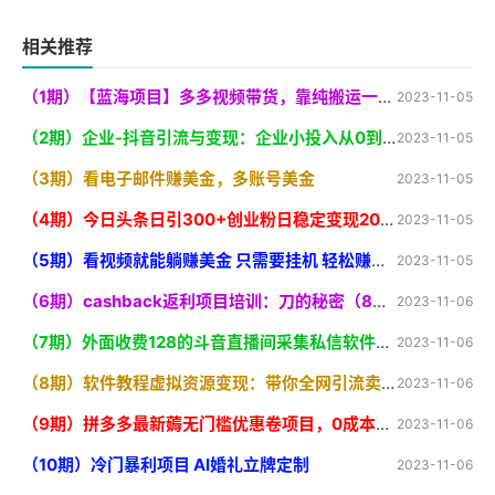
相关推荐
（1期）【蓝海项目】多多视频带货，靠纯搬运一个月搞5w，新手小白也能操作【揭秘
2023-11-05
（2期）企业-抖音引流与变现：企业小投入从0到1玩转短视频 各行业知视频变现实战
2023-11-05
（3期）看电子邮件赚美金，多账号美金
2023-11-05
（4期）今日头条日引300+创业粉日稳定变现2000+无需写作纯搬运
2023-11-05
（5期）看视频就能躺赚美金 只需要挂机 轻松赚取100到200美刀 可以直接提现
2023-11-05
（6期）cashback返利项目培训：刀的秘密（8节课
2023-11-06
（7期）外面收费128的斗音直播间采集私信软件，下载视频+一键采集+一键私信【采
2023-11-06
（8期）软件教程虚拟资源变现：带你全网引流卖虚拟资源软件，（11节课
2023-11-06
（9期）拼多多最新薅无门槛优惠卷项目，0成本，目前还能做，一单在50-500 (仅揭秘
2023-11-06
（10期）冷门暴利项目 AI婚礼立牌定制
2023-11-06