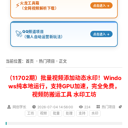
火龙工具箱
⚡
点击进入 →
（全网视频解析下载）
QQ频道项目
🚀
点击进入 →
（懒人自动运营新玩法）
当前位置：
首页
热门项目
正文


（11702期）批量视频添加动态水印！Windo
ws纯本地运行，支持GPU加速，完全免费，
视频防搬运工具 水印工坊

网创学长

2026-07-04 14:56:00

224

热门项目

工坊
视频
批量
处理
支持
水印