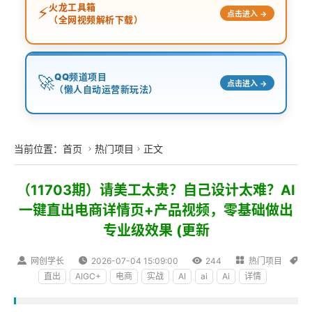
火龙工具箱
⚡
点击进入 →
（全网视频解析下载）
QQ频道项目
🚀
点击进入 →
（懒人自动运营新玩法）
当前位置：
首页
热门项目
正文


（11703期）请美工太贵？自己设计太难？AI
一键直出电商详情页+产品视频，零基础做出
专业级效果 (更新

网创学长

2026-07-04 15:09:00

244

热门项目

直出
AIGC+
电商
实战
AI
ai
Ai
详情