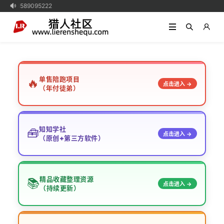
 1589095222

单售陪跑项目
🔥
点击进入 →
（年付徒弟）
知知学社
🧰
点击进入 →
（原创+第三方软件）
精品收藏整理资源
📚
点击进入 →
（持续更新）