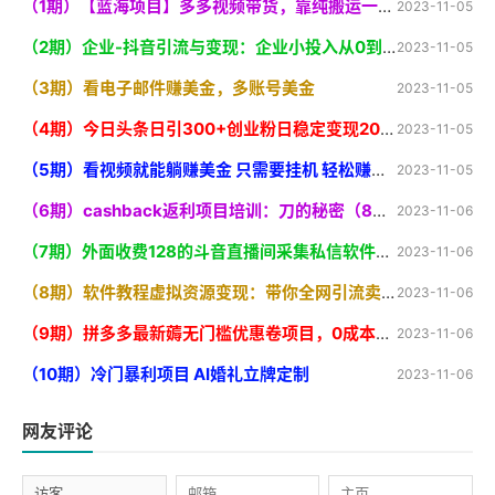
（1期）【蓝海项目】多多视频带货，靠纯搬运一个月搞5w，新手小白也能操作【揭秘
2023-11-05
（2期）企业-抖音引流与变现：企业小投入从0到1玩转短视频 各行业知视频变现实战
2023-11-05
（3期）看电子邮件赚美金，多账号美金
2023-11-05
（4期）今日头条日引300+创业粉日稳定变现2000+无需写作纯搬运
2023-11-05
（5期）看视频就能躺赚美金 只需要挂机 轻松赚取100到200美刀 可以直接提现
2023-11-05
（6期）cashback返利项目培训：刀的秘密（8节课
2023-11-06
（7期）外面收费128的斗音直播间采集私信软件，下载视频+一键采集+一键私信【采
2023-11-06
（8期）软件教程虚拟资源变现：带你全网引流卖虚拟资源软件，（11节课
2023-11-06
（9期）拼多多最新薅无门槛优惠卷项目，0成本，目前还能做，一单在50-500 (仅揭秘
2023-11-06
（10期）冷门暴利项目 AI婚礼立牌定制
2023-11-06
网友评论